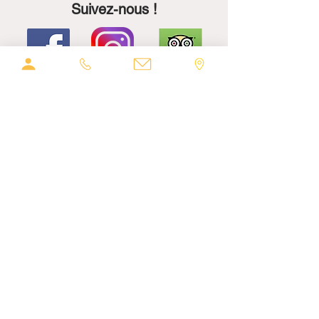
Retrait en magasin sous 1 à
Suivez-nous !
2 jours ouvrés
Retour et échange
Gratuit en magasin, sous 30
jours
Sous 30 jours à partir de la
Les visites de l'atelier :
date de réception du colis
Moyens de paiement
Nos boutiques :
Par carte : Visa, MasterCard,
American Express...
Par PayPal
Informations Pratiques
Nous contacter