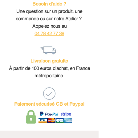
Besoin d'aide ?
Forfait fixe de 7 euros pour
Une question sur un produit, une
tout achat d'un montant
commande ou sur notre Atelier ?
inférieur à 100 euros pour la
Appelez nous au
France métropolitaine.
04 78 42 77 38
Forfait fixe de 20 euros pour
tout achat d'un montant
inférieur à 1000 euros pour
les pays étrangers.
Livraison gratuite
Articles livrés dans une
À partir de 100 euros d'achat, en France
enveloppe cadeau individuelle
métropolitaine.
accompagnée d'un dépliant
Francais/Anglais sur notre
atelier de tissage.
Livraison Colissimo sous 2 à
Paiement sécurisé CB et Paypal
4 jours ouvrés en France
métropolitaine, 7 jours pour
l'UE et sous 5 à 12 jours ouvrés
pour le reste du monde.