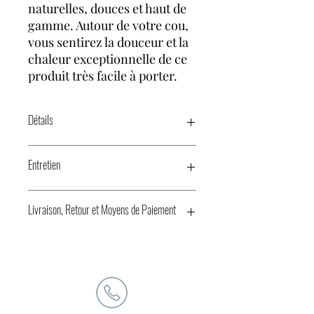
naturelles, douces et haut de
gamme. Autour de votre cou,
vous sentirez la douceur et la
chaleur exceptionnelle de ce
produit très facile à porter.
Détails
Composition : 70% laine
Entretien
Cachemire, 30% Soie
Nettoyage à sec de préférence.
Dimensions : 70 x 180 cm
Livraison, Retour et Moyens de Paiement
Lavage à la main avec
précautions.
Collection limitée
Livraison
Évitez tout contact avec les
Frais de livraison offerts à
produits chimiques.
Disponible en plusieurs coloris
partir de 100 euros d'achat
pour la France
métropolitaine.