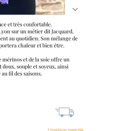
Frais de livraison 
pour la France mét
Forfait fixe de 7 
inférieur à 100 eu
uce et très confortable.
Forfait fixe de 20
Lyon sur un métier dit Jacquard,
inférieur à 1000 e
ement au quotidien. Son mélange de
Articles livrés da
ortera chaleur et bien être.
accompagnée d'un 
atelier de tissage.
ne mérinos et de la soie offre un
Livraison Colissim
métropolitaine, 7 j
doux, souple et soyeux, ainsi
ouvrés pour le re
au fil des saisons.
Retrait en magasin
Retour et échange
Gratuit en magasin
Sous 30 jours à par
Moyens de paiement
Par carte : Visa, 
Par PayPal
Livraison gratuite