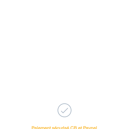
offerts à partir de 100 euros d'achat
ropolitaine.
euros pour tout achat d'un montant
ros pour la France métropolitaine.
 euros pour tout achat d'un montant
uros pour les pays étrangers.
ns une enveloppe cadeau individuelle
dépliant Francais/Anglais sur notre
o sous 2 à 4 jours ouvrés en France
ours pour l'UE et sous 5 à 12 jours
ste du monde.
 sous 1 à 2 jours ouvrés
, sous 30 jours
tir de la date de réception du colis
MasterCard, American Express...
Paiement sécurisé CB et Paypal