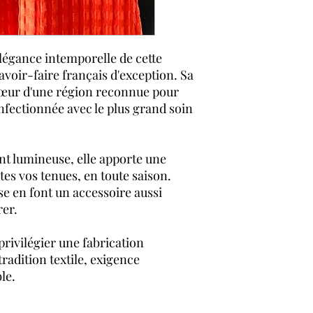
inférieur à 100 eu
Forfait fixe de 20
inférieur à 1000 e
Articles livrés da
élégance intemporelle de cette
accompagnée d'un 
savoir-faire français d'exception. Sa
atelier de tissage.
u cœur d'une région reconnue pour
Livraison Colissim
onfectionnée avec le plus grand soin
métropolitaine, 7 j
ouvrés pour le re
Retrait en magasin
Retour et échange
nt lumineuse, elle apporte une
Gratuit en magasin
tes vos tenues, en toute saison.
Sous 30 jours à par
se en font un accessoire aussi
Moyens de paiement
rer.
Par carte : Visa, 
Par PayPal
 privilégier une fabrication
 tradition textile, exigence
le.