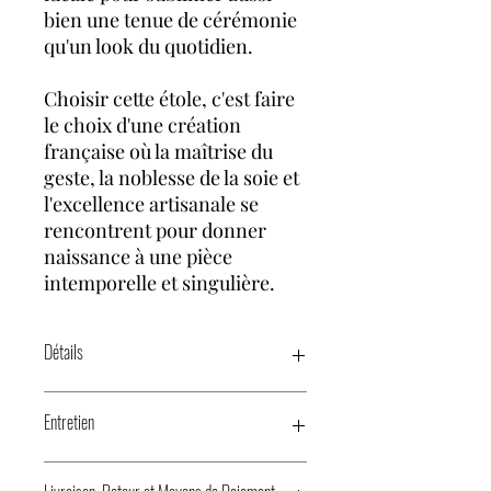
bien une tenue de cérémonie
qu'un look du quotidien.
Choisir cette étole, c'est faire
le choix d'une création
française où la maîtrise du
geste, la noblesse de la soie et
l'excellence artisanale se
rencontrent pour donner
naissance à une pièce
intemporelle et singulière.
Détails
Tissée en Isère par une entreprise
Entretien
distinguée du label EPV (Entreprise
du Patrimoine Vivant)
Confectionnée dans l'Ain
Nettoyage à sec de préférence.