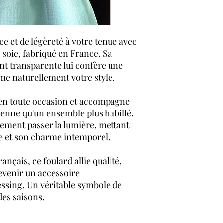
inférieur à 100 eu
Forfait fixe de 20
inférieur à 1000 e
Articles livrés da
e et de légèreté à votre tenue avec
accompagnée d'un 
 soie, fabriqué en France. Sa
atelier de tissage.
ent transparente lui confère une
Livraison Colissim
me naturellement votre style.
métropolitaine, 7 j
ouvrés pour le re
Retrait en magasin
te en toute occasion et accompagne
Retour et échange
ienne qu'un ensemble plus habillé.
Gratuit en magasin
atement passer la lumière, mettant
Sous 30 jours à par
oie et son charme intemporel.
Moyens de paiement
Par carte : Visa, 
ançais, ce foulard allie qualité,
Par PayPal
evenir un accessoire
ssing. Un véritable symbole de
des saisons.