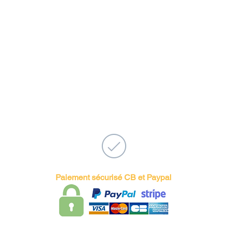
ros pour la France métropolitaine.
 euros pour tout achat d'un montant
uros pour les pays étrangers.
ns une enveloppe cadeau individuelle
dépliant Francais/Anglais sur notre
o sous 2 à 4 jours ouvrés en France
ours pour l'UE et sous 5 à 12 jours
ste du monde.
 sous 1 à 2 jours ouvrés
, sous 30 jours
tir de la date de réception du colis
MasterCard, American Express...
Paiement sécurisé CB et Paypal