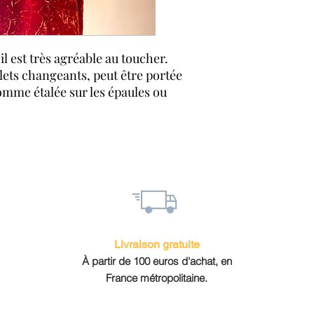
inférieur à 100 eu
Forfait fixe de 20
inférieur à 1000 e
Articles livrés da
 il est très agréable au toucher.
accompagnée d'un 
flets changeants, peut être portée
atelier de tissage.
me étalée sur les épaules ou
Livraison Colissim
métropolitaine, 7 j
ouvrés pour le re
Retrait en magasin
Retour et échange
Gratuit en magasin
Sous 30 jours à par
Moyens de paiement
Par carte : Visa, 
Par PayPal
Livraison gratuite
À partir de 100 euros d'achat, en
France métropolitaine.